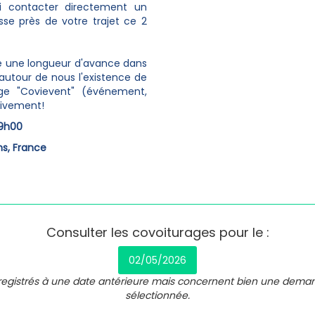
i contacter directement un
se près de votre trajet ce 2
e une longueur d'avance dans
 autour de nous l'existence de
age "Covievent" (événement,
rtivement!
9h00
ns, France
Consulter les covoiturages pour le :
02/05/2026
nregistrés à une date antérieure mais concernent bien une dema
sélectionnée.