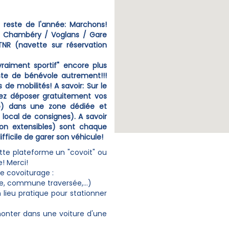
reste de l'année: Marchons!
re Chambéry / Voglans / Gare
NR (navette sur réservation
raiment sportif" encore plus
ste de bénévole autrement!!!
 de mobilités! A savoir: Sur le
rez déposer gratuitement vos
lo) dans une zone dédiée et
local de consignes). A savoir
on extensibles) sont chaque
ifficile de garer son véhicule!
tte plateforme un "covoit" ou
! Merci!
e covoiturage :
e, commune traversée,...)
n lieu pratique pour stationner
 monter dans une voiture d'une