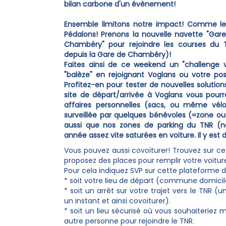
bilan carbone d'un évènement!
Ensemble limitons notre impact! Comme le 
Pédalons! Prenons la nouvelle navette "Ga
Chambéry" pour rejoindre les courses du T
depuis la Gare de Chambéry)!
Faites ainsi de ce weekend un "challenge v
"balèze" en rejoignant Voglans ou votre po
Profitez-en pour tester de nouvelles solutions
site de départ/arrivée à Voglans vous pour
affaires personnelles (sacs, ou même vé
surveillée par quelques bénévoles (=zone ou 
aussi que nos zones de parking du TNR (n
année assez vite saturées en voiture. Il y est d
Vous pouvez aussi covoiturer! Trouvez sur ce
proposez des places pour remplir votre voiture
Pour cela indiquez SVP sur cette plateforme d
* soit votre lieu de départ (commune domicil
* soit un arrêt sur votre trajet vers le TNR (u
un instant et ainsi covoiturer).
* soit un lieu sécurisé où vous souhaiteriez
autre personne pour rejoindre le TNR.