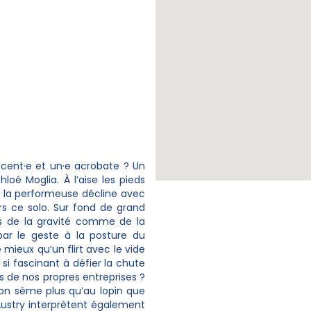
cent·e et un·e acrobate ? Un
oé Moglia. À l’aise les pieds
 la performeuse décline avec
rs ce solo. Sur fond de grand
lois de la gravité comme de la
par le geste à la posture du
 mieux qu’un flirt avec le vide
 si fascinant à défier la chute
es de nos propres entreprises ?
’on sème plus qu’au lopin que
 Austry interprètent également