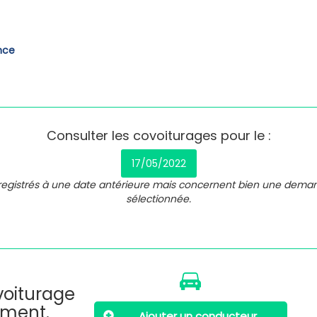
nce
Consulter les covoiturages pour le :
17/05/2022
nregistrés à une date antérieure mais concernent bien une dema
sélectionnée.
ovoiturage
oment.
Ajouter un conducteur