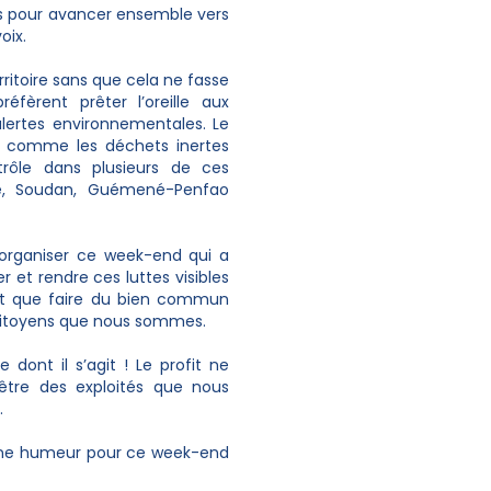
ions pour avancer ensemble vers
oix.
erritoire sans que cela ne fasse
réfèrent prêter l’oreille aux
alertes environnementales. Le
t comme les déchets inertes
rôle dans plusieurs de ces
né, Soudan, Guémené-Penfao
r organiser ce week-end qui a
r et rendre ces luttes visibles
ont que faire du bien commun
 citoyens que nous sommes.
 dont il s’agit ! Le profit ne
être des exploités que nous
.
onne humeur pour ce week-end