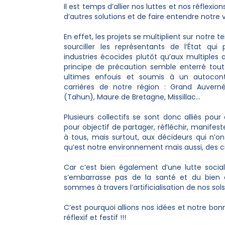
Il est temps d’allier nos luttes et nos réflex
d’autres solutions et de faire entendre notre v
En effet, les projets se multiplient sur notre t
sourciller les représentants de l’État qui p
industries écocides plutôt qu’aux multiples 
principe de précaution semble enterré tou
ultimes enfouis et soumis à un autocont
carrières de notre région : Grand Auver
(Tahun), Maure de Bretagne, Missillac…
Plusieurs collectifs se sont donc alliés pou
pour objectif de partager, réfléchir, manifeste
à tous, mais surtout, aux décideurs qui n’
qu’est notre environnement mais aussi, des
Car c’est bien également d’une lutte sociale
s’embarrasse pas de la santé et du bien 
sommes à travers l’artificialisation de nos sols
C’est pourquoi allions nos idées et notre b
réflexif et festif !!!