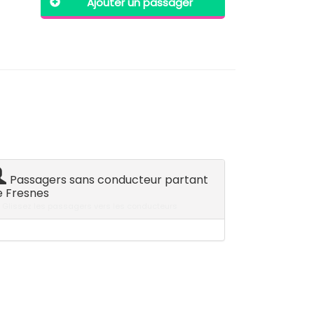
Ajouter un passager
Passagers sans conducteur partant
e Fresnes
Glissez les passagers vers les conducteurs