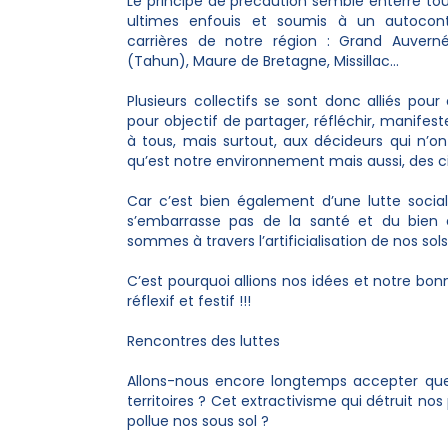
Le principe de précaution semble enterré to
ultimes enfouis et soumis à un autocont
carrières de notre région : Grand Auver
(Tahun), Maure de Bretagne, Missillac…
Plusieurs collectifs se sont donc alliés pou
pour objectif de partager, réfléchir, manifeste
à tous, mais surtout, aux décideurs qui n’
qu’est notre environnement mais aussi, des
Car c’est bien également d’une lutte sociale
s’embarrasse pas de la santé et du bien 
sommes à travers l’artificialisation de nos sols
C’est pourquoi allions nos idées et notre b
réflexif et festif !!!
Rencontres des luttes
Allons-nous encore longtemps accepter que
territoires ? Cet extractivisme qui détruit nos
pollue nos sous sol ?