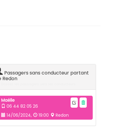
Passagers sans conducteur partant
e Redon
Glissez les passagers vers les conducteurs
Maëlle
06 44 82 05 26
14/06/2024,
19:00
Redon