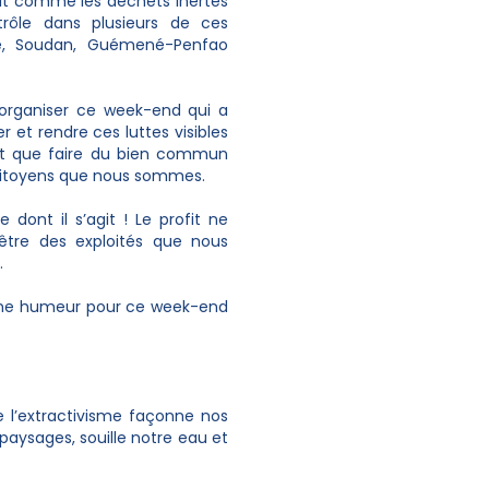
ut comme les déchets inertes
rôle dans plusieurs de ces
né, Soudan, Guémené-Penfao
r organiser ce week-end qui a
r et rendre ces luttes visibles
ont que faire du bien commun
 citoyens que nous sommes.
 dont il s’agit ! Le profit ne
être des exploités que nous
.
onne humeur pour ce week-end
 l’extractivisme façonne nos
 paysages, souille notre eau et