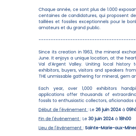
Chaque année, ce sont plus de 1.000 exposants
centaines de candidatures, qui proposent des
taillées et fossiles exceptionnels pour le bo
amateurs et du grand public.
----------------------------------------
Since its creation in 1963, the mineral exch
June. It enjoys a unique location, at the hear
Val d’Argent Valley. Uniting local history t
exhibitors, buyers, visitors and speakers fro
THE unmissable gathering for mineral, gem and
Each year, over 1,000 exhibitors han
applications offer thousands of extraordin
fossils to enthusiastic collectors, aficionados a
Début de l'événement
: Le
26 juin 2024
à
09h
Fin de l'événement
: Le
30 juin 2024
à
18h00
Lieu de l'événement
:
Sainte-Marie-aux-Mines