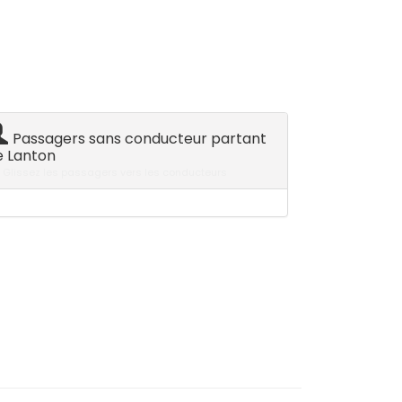
Passagers sans conducteur partant
e Lanton
Glissez les passagers vers les conducteurs