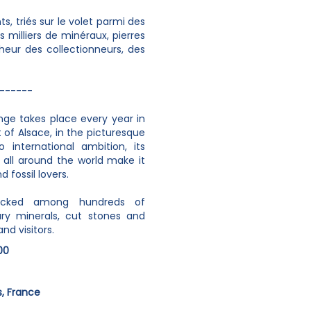
, triés sur le volet parmi des
 milliers de minéraux, pierres
nheur des collectionneurs, des
------
ange takes place every year in
t of Alsace, in the picturesque
o international ambition, its
m all around the world make it
 fossil lovers.
dpicked among hundreds of
ary minerals, cut stones and
nd visitors.
00
, France