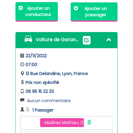
Ajouter un
Ajouter un
conducteur
passager
Voiture de Garance
22/11/2022
07:00
13 Rue Delandine, Lyon, France
Prix non spécifié
06 95 15 22 33
Aucun commentaire
1 Passager
Miailhes Mathieu (07 81 49 76 89)