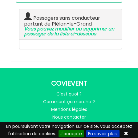
Passagers sans conducteur
partant de Plélan-le-Grand
Vous pouvez modifier ou supprimer un
passager de la liste ci-dessous
COVIEVENT
C'est quoi ?
Comment ça marche ?
Mentions légales
Nous contacter
En poursuivant votre navigation sur ce site, vous acceptez
l'utilisation de cookies.
J'accepte
En savoir plus.
LE COVOITURAGE AVEC MOBICOOP