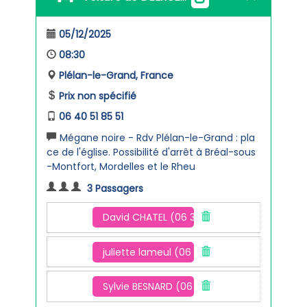
05/12/2025
08:30
Plélan-le-Grand, France
Prix non spécifié
06 40 51 85 51
Mégane noire - Rdv Plélan-le-Grand : pla
ce de l'église. Possibilité d'arrêt à Bréal-sous
-Montfort, Mordelles et le Rheu
3 Passagers
David CHATEL (06 33 68 07 83)
juliette lameul (06 84 32 21 01)
Sylvie BESNARD (06 60 88 22 39)