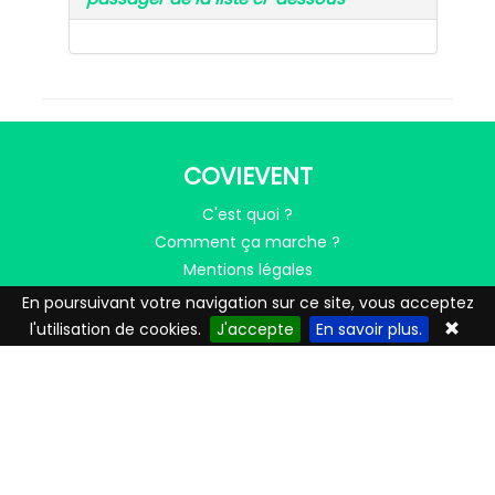
COVIEVENT
C'est quoi ?
Comment ça marche ?
Mentions légales
Nous contacter
En poursuivant votre navigation sur ce site, vous acceptez
l'utilisation de cookies.
J'accepte
En savoir plus.
LE COVOITURAGE AVEC MOBICOOP
Trouver un covoiturage